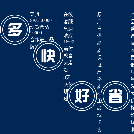
现货
在线
原
SKU50000+
客服
厂
现货仓储
急速
直
10000+
响应
供
合作进口品
16:00
品
牌12+
前付
质
款当
保
天发
证
货
严
3天
格
交付
质
现货
检
速达
正
品
现
货
协