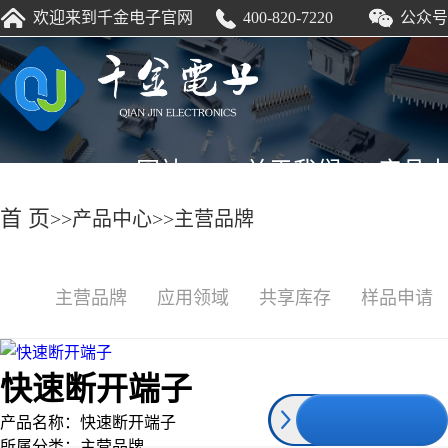
HTH.COM
欢迎来到千金电子官网
400-820-7220
公众号
网站
关于我们
产品
首 页
>>
产品中心
>>
主营品牌
HTH.COM
主营品牌
应用领域
共享库存
样品申请
快速断开端子
产品名称：
快速断开端子
所属分类：
主营品牌