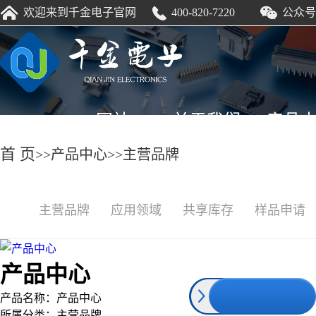
HTH.COM
欢迎来到千金电子官网
400-820-7220
公众号
网站
关于我们
产品
首 页
>>
产品中心
>>
主营品牌
HTH.COM
主营品牌
应用领域
共享库存
样品申请
产品中心
产品名称：
产品中心
所属分类：
主营品牌