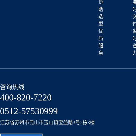
协
助
选
型
优
质
服
务
咨询热线
400-820-7220
0512-57530999
江苏省苏州市昆山市玉山镇宝益路3号2栋3楼