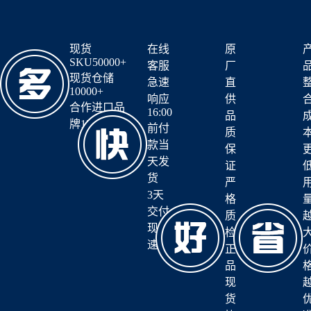
现货
在线
原
SKU50000+
客服
厂
现货仓储
急速
直
10000+
响应
供
合作进口品
16:00
品
牌12+
前付
质
款当
保
天发
证
货
严
3天
格
交付
质
现货
检
速达
正
品
现
货