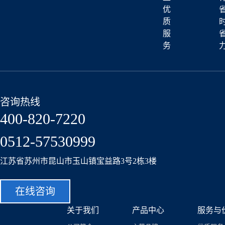
优
质
服
务
咨询热线
400-820-7220
0512-57530999
江苏省苏州市昆山市玉山镇宝益路3号2栋3楼
在线咨询
关于我们
产品中心
服务与