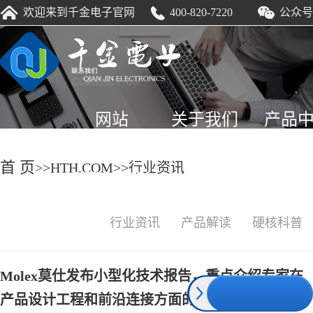
HTH.COM
欢迎来到千金电子官网
400-820-7220
公众号
网站
关于我们
产品
首 页
>>
HTH.COM
>>
行业资讯
HTH.COM
行业资讯
产品解读
硬核科普
Molex莫仕发布小型化技术报告，重点介绍专家在
产品设计工程和前沿连接方面的见解和创新