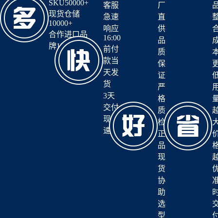
SKU50000+
客服
厂
现货仓储
急速
直
10000+
响应
供
合作进口品
16:00
品
牌12+
前付
质
款当
保
天发
证
货
严
3天
格
交付
质
现货
检
速达
正
品
现
货
协
助
选
型