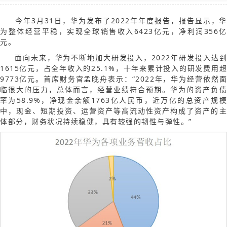
今年3月31日，华为发布了2022年年度报告，报告显示，华
为整体经营平稳，实现全球销售收入6423亿元，净利润356亿
元。
面向未来，华为不断地加大研发投入，2022年研发投入达到
1615亿元，占全年收入的25.1%，十年来累计投入的研发费用超
9773亿元。首席财务官孟晚舟表示：“2022年，华为经营依然面
临很大的压力，总体而言，经营业绩符合预期。华为的资产负债
率为58.9%，净现金余额1763亿人民币，近万亿的总资产规模
中，现金、短期投资、运营资产等高流动性资产构成了资产的主
体部分，财务状况持续稳健，具有较强的韧性与弹性。”