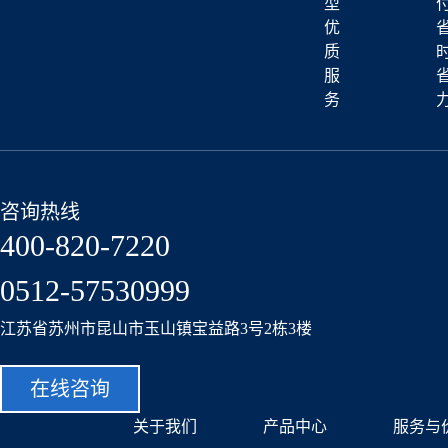
型
优
质
服
务
咨询热线
400-820-7220
0512-57530999
江苏省苏州市昆山市玉山镇宝益路3号2栋3楼
在线咨询
关于我们
产品中心
服务与