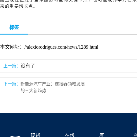
来的重要增长点。
标签
本文网址：//alexiorodrigues.com/news/1289.html
没有了
上一篇：
下一篇：
新能源汽车产业：连接器领域发展
的三大新趋势
现货
在线
原