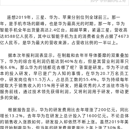
遥想2019年，三星、华为、苹果分别位列全球前三。那一
年，是手机市场的巅峰，也是华为最高光的时期，那一年，华为
智能手机全年出货量高达2.4亿台，超越苹果，紧逼三星，营收高
达8588亿人民币，其中以智能手机为主的消费者业务占据了4673
亿人民币，是华为最大的营收来源，占营收比例的一半以上。
据本次年报利润表显示，在制裁和去年半导体萎靡的双重叠加
下，华为的综合毛利润仍能达到40%左右，但是其营业利润率只
有6.6%。那么华为的钱都花去哪了呢？答案是研发。华为不计成
本的投入研发，早已是广为人知的事情，在华为20.7万名员工
中，研发岗位有11.5万人，占总员工数的55.4%。华为持续每年
提取大于销售收入的15%用于研发，把最优秀的人才派驻市场与
服务前线，通过技术领先获得利润，又将利润用于研发，带动更
多的突破。
根据报告显示，华为的研发费用比去年增涨了200亿元，同比
增长13.2%，去年华为在研发上总计投入了1600亿元。不论总体
的销售收入涨跌如何，研发投入却依然不断上涨。虽然2019年美
国开始制裁华为，但当年的研发费用更是比上年上涨了30%多。