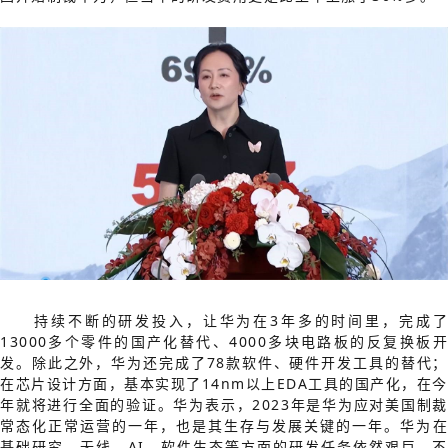
持续不断的研发投入，让华为在3年多的时间里，完成了
13000多个零件的国产化替代、4000多块电路板的反复换板开
发。除此之外，华为还完成了78款软件、硬件开发工具的替代；
在芯片设计方面，基本实现了14nm以上EDA工具的国产化，在今
年就将进行全面的验证。华为表示，2023年是华为应对美国制裁
常态化正常运营的一年，也是其生存与发展关键的一年。华为在
基础研究、无线、AI、软件生态等方面的研发任务依然艰巨，不